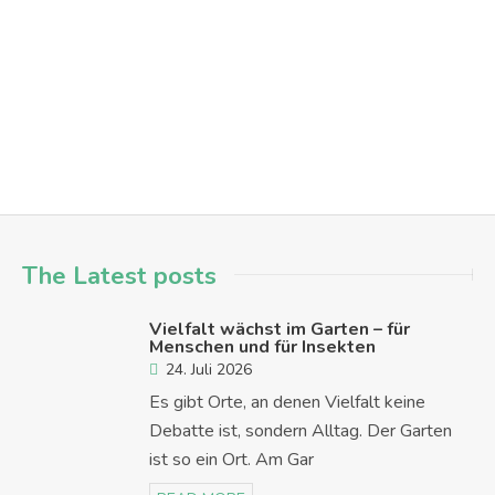
Spiele-Nachmittag für Alle – Macht mit!
aktionen
austausch
menschen in hanau
mitmachen
spi
Hanau - Nordwest
The Latest posts
Vielfalt wächst im Garten – für
Menschen und für Insekten
24. Juli 2026
Es gibt Orte, an denen Vielfalt keine
Debatte ist, sondern Alltag. Der Garten
ist so ein Ort. Am Gar