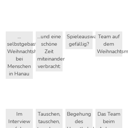
…
…und eine
Spieleauswahl
Team auf
selbstgebastelte
schöne
gefällig?
dem
Weihnachtshäuschen
Zeit
Weihnachtsm
bei
miteinander
Menschen
verbracht:
in Hanau
Im
Tauschen,
Begehung
Das Team
Interview
tauschen,
des
beim