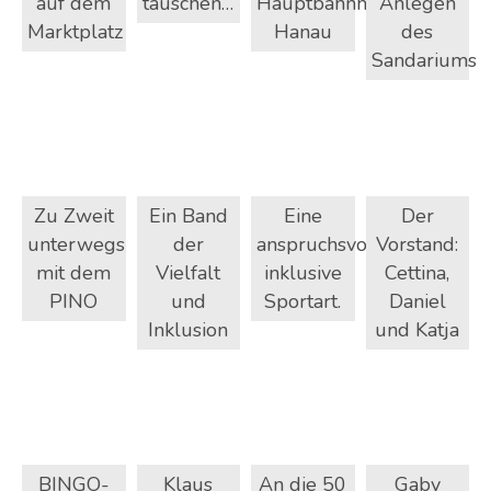
auf dem
tauschen…
Hauptbahnhof
Anlegen
Marktplatz
Hanau
des
Sandariums
Zu Zweit
Ein Band
Eine
Der
unterwegs
der
anspruchsvolle
Vorstand:
mit dem
Vielfalt
inklusive
Cettina,
PINO
und
Sportart.
Daniel
Inklusion
und Katja
BINGO-
Klaus
An die 50
Gaby