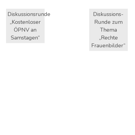
Diskussionsrunde
Diskussions-
„Kostenloser
Runde zum
ÖPNV an
Thema
Samstagen“
„Rechte
Frauenbilder“
Die Projekt-Werk-Stadt geht an den Start
Die Projekt-Werk-Stadt ist eine
Fortsetzung bzw. Umsetzung der Themen,