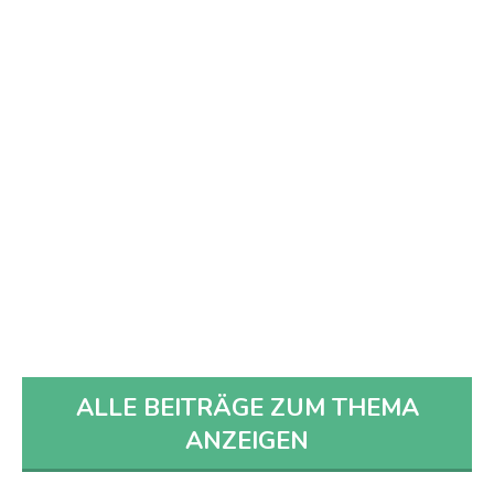
Mobilität – Geht es auch ohne Autos?
Bei diesem Diskussions-Abend ging es um
Mobilität und die Gestaltung der Stadt
Hanau für die Zukunft. Wir haben die Ideen
und Ergebnisse hier Zusammengefasst.
CETTINA
ALLE BEITRÄGE ZUM THEMA
ANZEIGEN