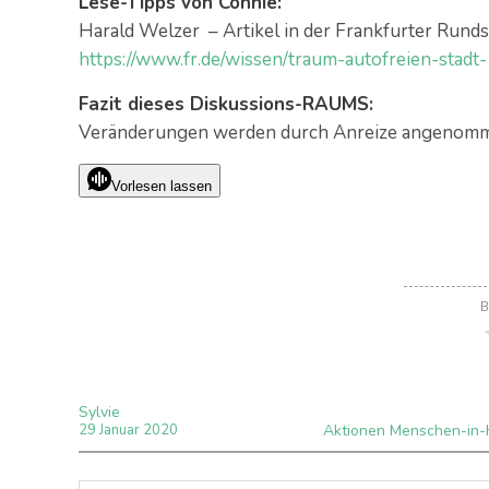
Lese-Tipps von Connie:
Harald Welzer – Artikel in der Frankfurter Rund
https://www.fr.de/wissen/traum-autofreien-stad
Fazit dieses Diskussions-RAUMS:
Veränderungen werden durch Anreize angenomme
Vorlesen lassen
B
Sylvie
29
Januar
2020
Aktionen Menschen-in