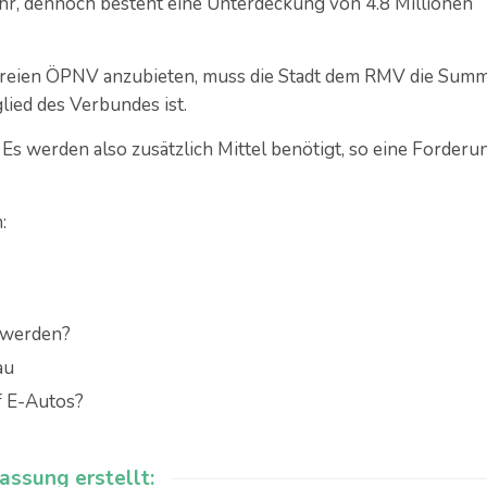
hr, dennoch besteht eine Unterdeckung von 4.8 Millionen
freien ÖPNV anzubieten, muss die Stadt dem RMV die Sum
lied des Verbundes ist.
 werden also zusätzlich Mittel benötigt, so eine Forderu
:
 werden?
au
f E-Autos?
assung erstellt: