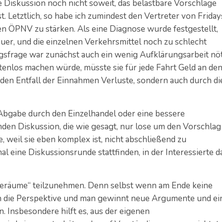
Diskussion noch nicht soweit, das belastbare Vorschläge
. Letztlich, so habe ich zumindest den Vertreter von Friday
den ÖPNV zu stärken. Als eine Diagnose wurde festgestellt,
euer, und die einzelnen Verkehrsmittel noch zu schlecht
gsfrage war zunächst auch ein wenig Aufklärungsarbeit nöt
enlos machen würde, müsste sie für jede Fahrt Geld an de
en Entfall der Einnahmen Verluste, sondern auch durch di
 Abgabe durch den Einzelhandel oder eine bessere
nden Diskussion, die wie gesagt, nur lose um den Vorschlag
, weil sie eben komplex ist, nicht abschließend zu
al eine Diskussionsrunde stattfinden, in der Interessierte d
ieräume“ teilzunehmen. Denn selbst wenn am Ende keine
ch die Perspektive und man gewinnt neue Argumente und ei
. Insbesondere hilft es, aus der eigenen