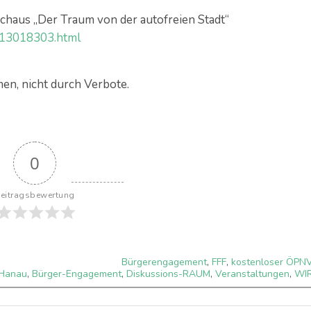
schaus „Der Traum von der autofreien Stadt“
t-13018303.html
n, nicht durch Verbote.
0
eitragsbewertung
Bürgerengagement
,
FFF
,
kostenloser ÖPN
-Hanau
,
Bürger-Engagement
,
Diskussions-RAUM
,
Veranstaltungen
,
WI