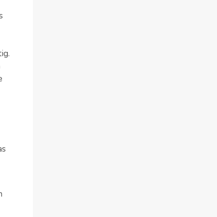
s
ig.
n
e
as
n