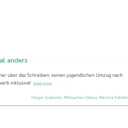
l anders
er über das Schreiben, seinen jugendlichen Umzug nach
erb inklusive!
read more
Holger Gräbener
,
Mitmachen-Aktion
,
Rikscha-Fahrte