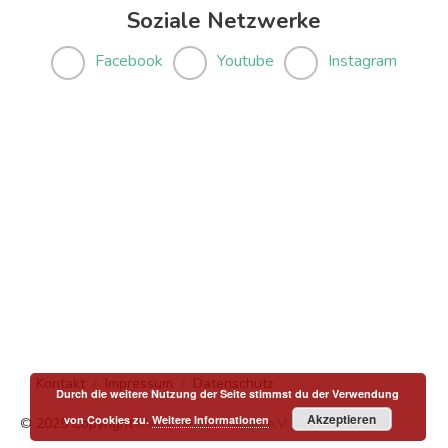
Soziale Netzwerke
Facebook
Youtube
Instagram
Kontakt
Impressum
Datenschutz
Durch die weitere Nutzung der Seite stimmst du der Verwendung
Akzeptieren
von Cookies zu.
Weitere Informationen
© 2025 Copyright
Menschen in Hanau e.V.