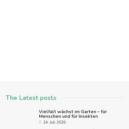
Spiele-Nachmittag für Alle – Macht mit!
aktionen
austausch
menschen in hanau
mitmachen
spi
Hanau - Nordwest
The Latest posts
Vielfalt wächst im Garten – für
Menschen und für Insekten
24. Juli 2026