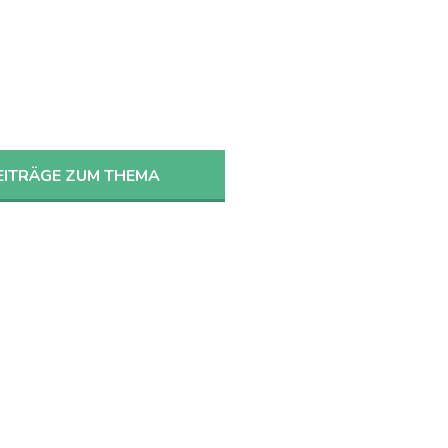
LOUIS
EITRÄGE ZUM THEMA
13
AUG
2026
+4