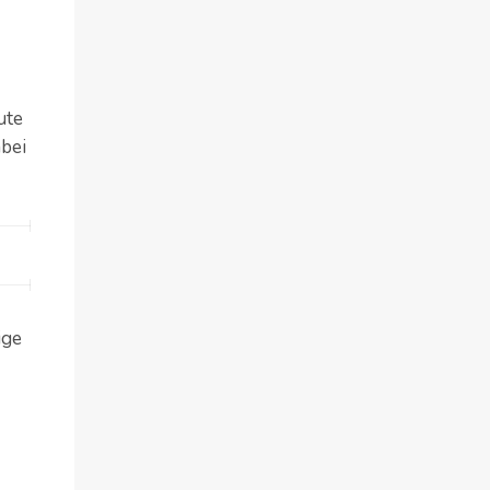
ute
bei
ige