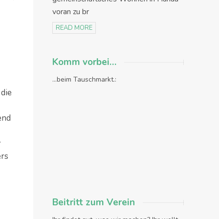
voran zu br
READ MORE
Komm vorbei…
...beim Tauschmarkt.:
 die
end
r
ers
Beitritt zum Verein