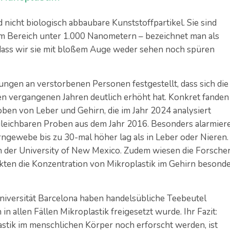
nd nicht biologisch abbaubare Kunststoffpartikel. Sie sind
– im Bereich unter 1.000 Nanometern – bezeichnet man als
, dass wir sie mit bloßem Auge weder sehen noch spüren
ngen an verstorbenen Personen festgestellt, dass sich die
n vergangenen Jahren deutlich erhöht hat. Konkret fanden
ben von Leber und Gehirn, die im Jahr 2024 analysiert
rgleichbaren Proben aus dem Jahr 2016. Besonders alarmier
rngewebe bis zu 30-mal höher lag als in Leber oder Nieren.
 der University of New Mexico. Zudem wiesen die Forsche
kten die Konzentration von Mikroplastik im Gehirn besond
niversität Barcelona haben handelsübliche Teebeutel
in allen Fällen Mikroplastik freigesetzt wurde. Ihr Fazit:
ik im menschlichen Körper noch erforscht werden, ist