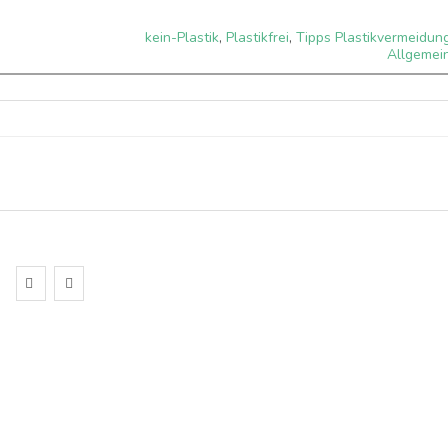
kein-Plastik
,
Plastikfrei
,
Tipps Plastikvermeidun
Allgemei
13
AUG