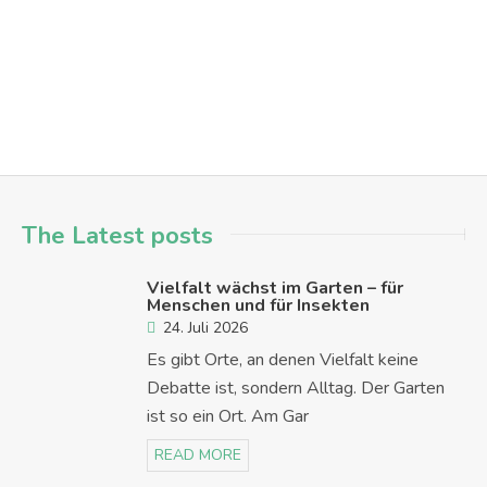
aktionen
austausch
menschen in hanau
mitmachen
spi
Hanau - Nordwest
The Latest posts
Vielfalt wächst im Garten – für
Menschen und für Insekten
24. Juli 2026
Es gibt Orte, an denen Vielfalt keine
Debatte ist, sondern Alltag. Der Garten
ist so ein Ort. Am Gar
READ MORE