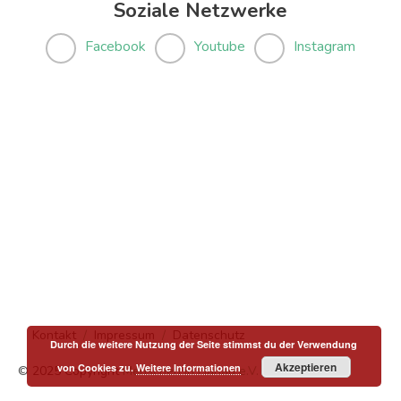
Soziale Netzwerke
Facebook
Youtube
Instagram
Kontakt
Impressum
Datenschutz
Durch die weitere Nutzung der Seite stimmst du der Verwendung
Akzeptieren
von Cookies zu.
Weitere Informationen
© 2025 Copyright
Menschen in Hanau e.V.