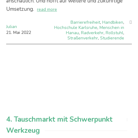
anschaulich. Und hofft auf weitere und zukünftige
Umsetzung.
read more
Barrierefreiheit
,
Handbiken
,
Julian
Hochschule Karlsruhe
,
Menschen in
21
.
Mai
2022
Hanau
,
Radverkehr
,
Rollstuhl
,
Straßenverkehr
,
Studierende
4. Tauschmarkt mit Schwerpunkt
Werkzeug