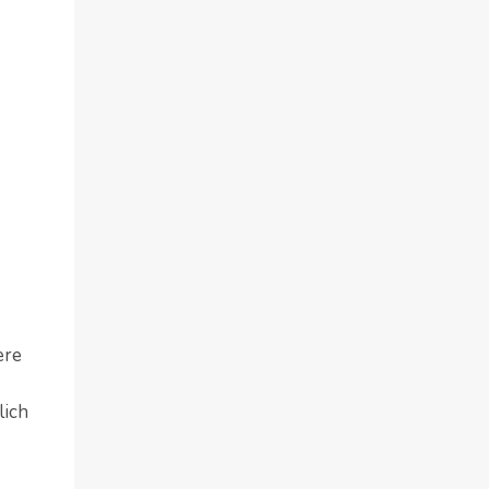
ere
lich