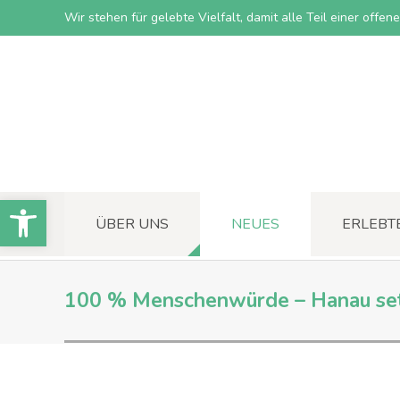
Wir stehen für gelebte Vielfalt, damit alle Teil einer offe
Open toolbar
ÜBER UNS
NEUES
ERLEBT
100 % Menschenwürde – Hanau setz