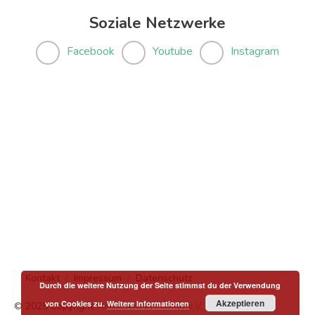
Soziale Netzwerke
Facebook
Youtube
Instagram
Kontakt
Impressum
Datenschutz
Durch die weitere Nutzung der Seite stimmst du der Verwendung
Akzeptieren
von Cookies zu.
Weitere Informationen
© 2025 Copyright
Menschen in Hanau e.V.