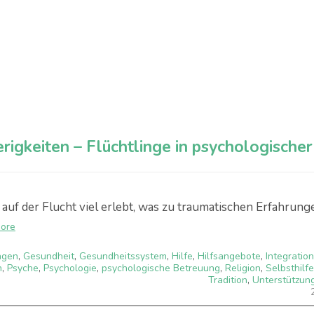
rigkeiten – Flüchtlinge in psychologischer
uf der Flucht viel erlebt, was zu traumatischen Erfahrung
more
ngen
,
Gesundheit
,
Gesundheitssystem
,
Hilfe
,
Hilfsangebote
,
Integration
n
,
Psyche
,
Psychologie
,
psychologische Betreuung
,
Religion
,
Selbsthilfe
Tradition
,
Unterstützun