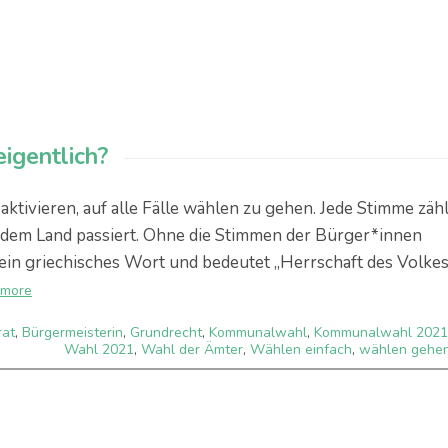
igentlich?
tivieren, auf alle Fälle wählen zu gehen. Jede Stimme zähl
r dem Land passiert. Ohne die Stimmen der Bürger*innen
t ein griechisches Wort und bedeutet „Herrschaft des Volkes
 more
rat
,
Bürgermeisterin
,
Grundrecht
,
Kommunalwahl
,
Kommunalwahl 2021
Wahl 2021
,
Wahl der Ämter
,
Wählen einfach
,
wählen gehe