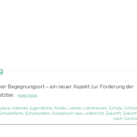
g
her Begegnungsort – ein neuer Aspekt zur Förderung der
etzbar.
read more
uture
,
Internet
,
Jugendliche
,
Kinder
,
Lehrer
,
Lehrerinnen
,
Schule
,
Schul
Schulreform
,
Schulsystem
,
Solidarisch sein
,
unterricht
,
Zukunft
,
Zukunf
nach Coron