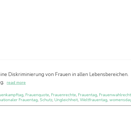
ine Diskriminierung von Frauen in allen Lebensbereichen.
g.
read more
uenkampftag
,
Frauenquote
,
Frauenrechte
,
Frauentag
,
Frauenwahlrecht
nationaler Frauentag
,
Schutz
,
Ungleichheit
,
Weltfrauentag
,
womensda