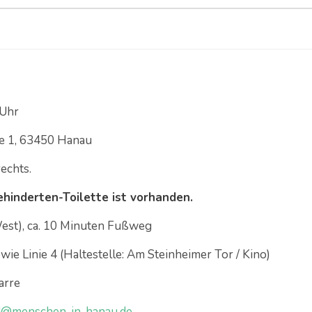
 Uhr
ße 1, 63450 Hanau
echts.
ehinderten-Toilette ist vorhanden.
st), ca. 10 Minuten Fußweg
wie Linie 4 (Haltestelle: Am Steinheimer Tor / Kino)
arre
d@menschen-in-hanau.de