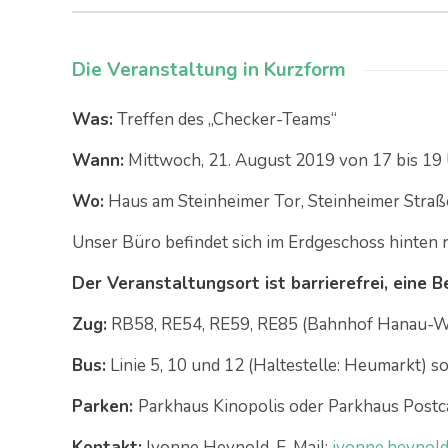
Die Veranstaltung in Kurzform
Was:
Treffen des „Checker-Teams“
Wann:
Mittwoch, 21. August 2019 von 17 bis 19
Wo:
Haus am Steinheimer Tor, Steinheimer Stra
Unser Büro befindet sich im Erdgeschoss hinten r
Der Veranstaltungsort ist barrierefrei, eine B
Zug:
RB58, RE54, RE59, RE85 (Bahnhof Hanau-We
Bus:
Linie 5, 10 und 12 (Haltestelle: Heumarkt) so
Parken:
Parkhaus Kinopolis oder Parkhaus Postc
Kontakt:
Ivonne Heynold, E-Mail:
ivonne.heynol