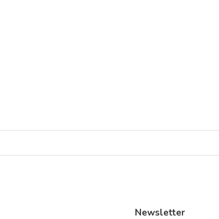
Spiele-Nachmittag für Alle – Macht mit!
aktionen
austausch
menschen in hanau
mitmachen
engage
Hanau - Nordwest
Newsletter