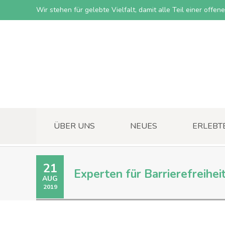
Wir stehen für gelebte Vielfalt, damit alle Teil einer offe
ÜBER UNS
NEUES
ERLEBT
21
Experten für Barrierefreihe
AUG
2019