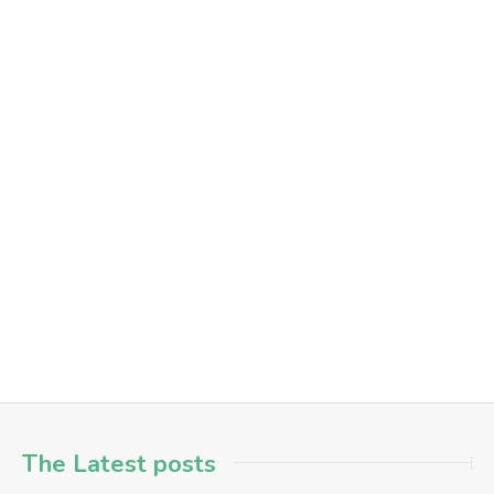
AUG
2026
+4
Barrierefreie Stadtkarte für Hanau – Teamsitzung
menschen in hanau
mitmachen
team-sitzung
Hanau
Hanau - Innenstadt
The Latest posts