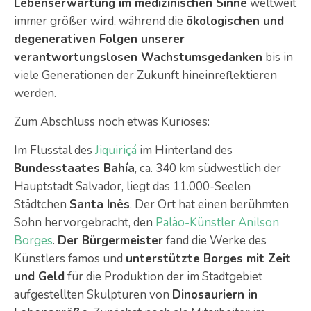
Lebenserwartung im medizinischen Sinne
weltweit
immer größer wird, während die
ökologischen und
degenerativen Folgen unserer
verantwortungslosen Wachstumsgedanken
bis in
viele Generationen der Zukunft hineinreflektieren
werden.
Zum Abschluss noch etwas Kurioses:
Im Flusstal des
Jiquiriçá
im Hinterland des
Bundesstaates Bahía
, ca. 340 km südwestlich der
Hauptstadt Salvador, liegt das 11.000-Seelen
Städtchen
Santa Inês
. Der Ort hat einen berühmten
Sohn hervorgebracht, den
Paläo-Künstler Anilson
Borges
.
Der Bürgermeister
fand die Werke des
Künstlers famos und
unterstützte Borges mit Zeit
und Geld
für die Produktion der im Stadtgebiet
aufgestellten Skulpturen von
Dinosauriern in