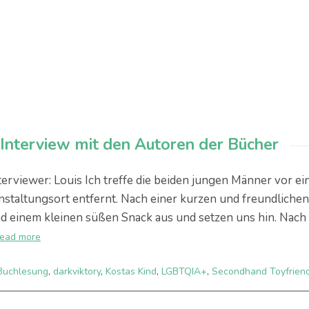
 Interview mit den Autoren der Bücher
terviewer: Louis Ich treffe die beiden jungen Männer vor e
taltungsort entfernt. Nach einer kurzen und freundlichen
d einem kleinen süßen Snack aus und setzen uns hin. Nach
read more
Buchlesung
,
darkviktory
,
Kostas Kind
,
LGBTQIA+
,
Secondhand Toyfrien