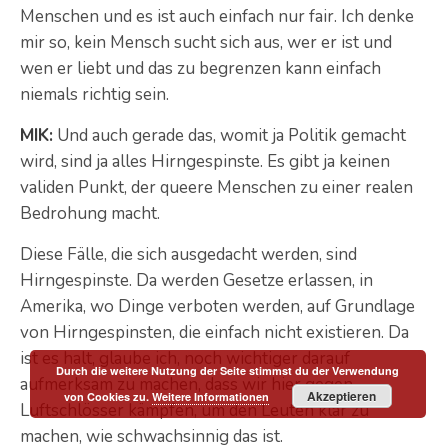
Menschen und es ist auch einfach nur fair. Ich denke
mir so, kein Mensch sucht sich aus, wer er ist und
wen er liebt und das zu begrenzen kann einfach
niemals richtig sein.
MIK:
Und auch gerade das, womit ja Politik gemacht
wird, sind ja alles Hirngespinste. Es gibt ja keinen
validen Punkt, der queere Menschen zu einer realen
Bedrohung macht.
Diese Fälle, die sich ausgedacht werden, sind
Hirngespinste. Da werden Gesetze erlassen, in
Amerika, wo Dinge verboten werden, auf Grundlage
von Hirngespinsten, die einfach nicht existieren. Da
ist es halt, glaube ich, noch wichtiger darauf
Durch die weitere Nutzung der Seite stimmst du der Verwendung
aufmerksam zu machen, dass wir hier gegen
Akzeptieren
von Cookies zu.
Weitere Informationen
Luftschlösser kämpfen, um den Leuten klar zu
machen, wie schwachsinnig das ist.