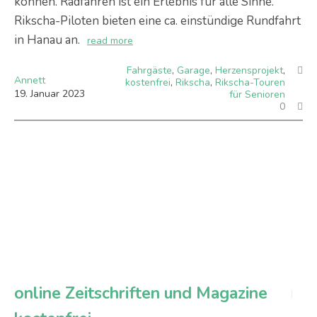
können. Radfahren ist ein Erlebnis für alle Sinne.
Rikscha-Piloten bieten eine ca. einstündige Rundfahrt
in Hanau an.
read more
Fahrgäste
,
Garage
,
Herzensprojekt
,
Annett
kostenfrei
,
Rikscha
,
Rikscha-Touren
19
.
Januar
2023
für Senioren
0
online Zeitschriften und Magazine