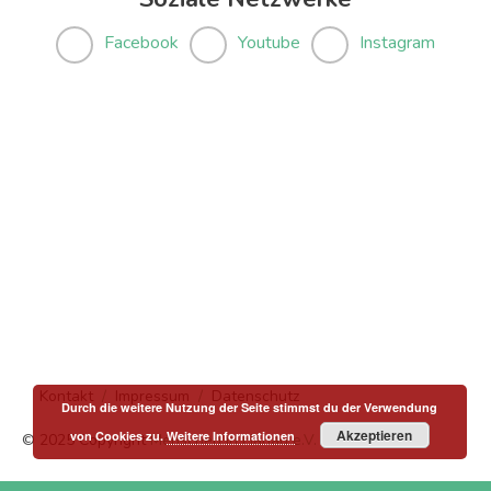
Facebook
Youtube
Instagram
Kontakt
Impressum
Datenschutz
Durch die weitere Nutzung der Seite stimmst du der Verwendung
Akzeptieren
von Cookies zu.
Weitere Informationen
© 2025 Copyright
Menschen in Hanau e.V.