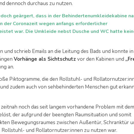
sind dennoch durchaus zu nutzen.
jedoch geärgert, dass in der Behindertenumkleidekabine n
 der Coronazeit wegen anfangs erforderlicher
istet war. Die Umkleide nebst Dusche und WC hatte kei
 und schrieb Emails an die Leitung des Bads und konnte in
hängen
Vorhänge als Sichtschutz
vor den Kabinen und
„Fr
ung an.
oße Piktogramme, die den Rollstuhl- und Rollatornutzer:in
und zudem auch von sehbehinderten Menschen gut erkann
zeitnah noch das seit langem vorhandene Problem mit de
elöst, der aufgrund der beengten Raumsituation und somit
nkten Bewegungsraumes zwischen Außentür, Schranktür u
Rollstuhl- und Rollatornutzer:innen zu nutzen war.