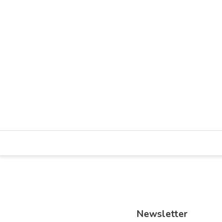
Spiele-Nachmittag für Alle – Macht mit!
aktionen
austausch
menschen in hanau
mitmachen
engage
Hanau - Nordwest
Newsletter