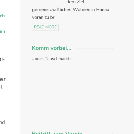
dem Ziel,
gemeinschaftliches Wohnen in Hanau
ach
voran zu br
READ MORE
nen
Komm vorbei…
ei-
...beim Tauschmarkt.:
nen
t
m
nd