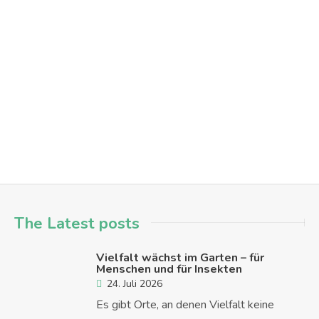
Alltagsprofis für Barrierefreiheit: Treffen vom Checker-Team
engagement
menschen in hanau
mitmachen
team-sitzung
Hanau - Innenstadt
The Latest posts
Vielfalt wächst im Garten – für
Menschen und für Insekten
24. Juli 2026
Es gibt Orte, an denen Vielfalt keine