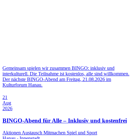
Gemeinsam spielen wir zusammen BINGO: inklusiv und
interkulturell. Die Teilnahme ist kostenlos, alle sind willkommen.
Der nächste BINGO-Abend am Freitag, 21.08.2026 im
Kulturforum Hanau.
21
Aug
2026
BINGO-Abend für Alle – Inklusiv und kostenfrei
Aktionen
Austausch
Mitmachen
Spiel und Sport
Hanau - Innenstadt