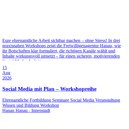
Eure ehrenamtliche Arbeit sichtbar machen – ohne Stress! In drei
praxisnahen Workshops zeigt die Freiwilligenagentur Hanau, wie
ihr Botschaften klar formuliert, die richtigen Kanäle wählt und
Inhalte wirkungsvoll umsetzt – für einen sicheren, motivierenden
Social-Media-Auftritt.
15
Aug
2026
Social Media mit Plan – Workshopreihe
Ehrenamtliche
Fortbildung
Seminare
Social Media
Veranstaltung
Wissen und Bildung
Workshop
Hanau
Hanau - Innenstadt