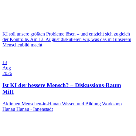
KI soll unsere größten Probleme lösen – und entzieht sich zugleich
der Kontrolle. Am 13. August diskutieren wir, was das mit unserem
Menschenbild macht
13
Aug
2026
Ist KI der bessere Mensch? – Diskussions-Raum
MiH
Aktionen Menschen-in-Hanau
Wissen und Bildung
Workshop
Hanau
Hanau - Innenstadt