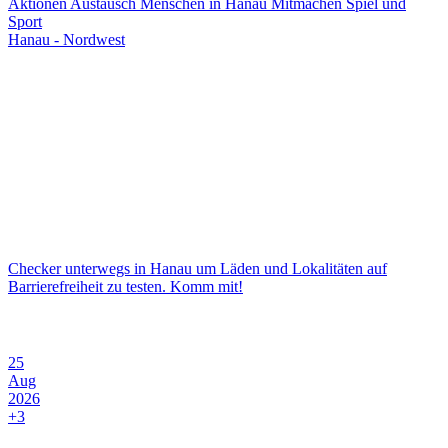
Aktionen
Austausch
Menschen in Hanau
Mitmachen
Spiel und
Sport
Hanau - Nordwest
Checker unterwegs in Hanau um Läden und Lokalitäten auf
Barrierefreiheit zu testen. Komm mit!
25
Aug
2026
+3