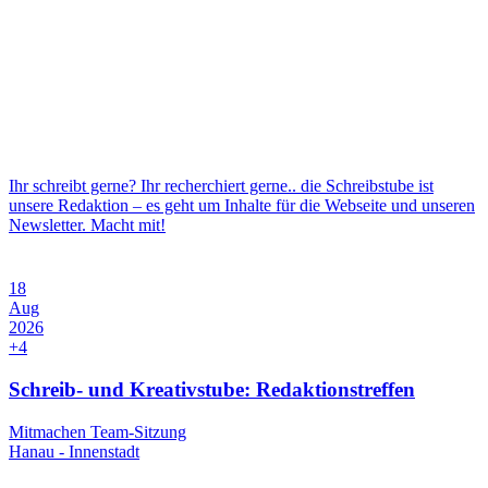
direkt bei dir zuhause etwas für Hummeln und Co. tun. Komm
einfach vorbei, wir freuen uns auf dich! Die Veranstaltung in
Kurzform Was: Tag der offenen VHS zum 80-jährigen Jubiläum –
wir sind mit unserem Hummelstand dabei und geben
insektenfreundliche Pflanzen ab Wann: Samstag, 15. August 2026,
[…]
Ihr schreibt gerne? Ihr recherchiert gerne.. die Schreibstube ist
unsere Redaktion – es geht um Inhalte für die Webseite und unseren
Newsletter. Macht mit!
18
Aug
2026
+4
Schreib- und Kreativstube: Redaktionstreffen
Mitmachen
Team-Sitzung
Hanau - Innenstadt