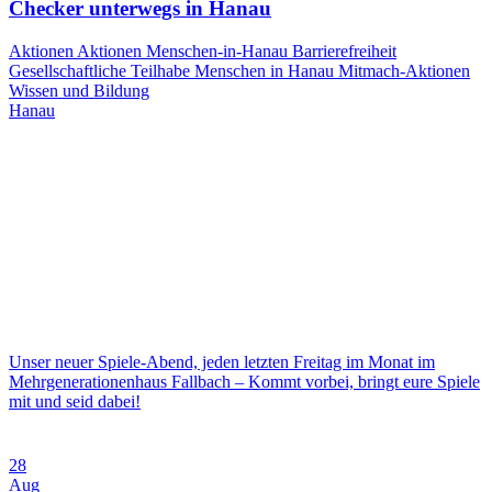
Checker unterwegs in Hanau
Aktionen
Aktionen Menschen-in-Hanau
Barrierefreiheit
Gesellschaftliche Teilhabe
Menschen in Hanau
Mitmach-Aktionen
Wissen und Bildung
Hanau
Unser neuer Spiele-Abend, jeden letzten Freitag im Monat im
Mehrgenerationenhaus Fallbach – Kommt vorbei, bringt eure Spiele
mit und seid dabei!
28
Aug