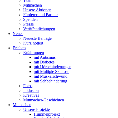
Team
Mitmachen
Unsere Aktionen
Förderer und Partner
Spenden
Presse
Veröffentlichungen
Neues
Neueste Beiträge
Kurz notiert
Erlebtes
Erfahrungen
mit Autismus
mit Diabetes
mit Hörbehinderungen
mit Multiple Sklerose
mit Muskelschwund
mit Sehbehinderung
Fotos
Inklusion
Kreatives
Mutmacher-Geschichten
Mitmachen
Unsere Projekte
Hummelprojekt