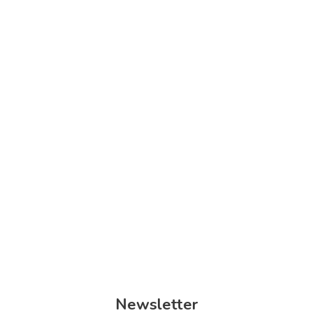
Barrierefreie Stadtkarte für Hanau – Teamsitzung
menschen in hanau
mitmachen
team-sitzung
Hanau
Hanau - Innenstadt
Newsletter