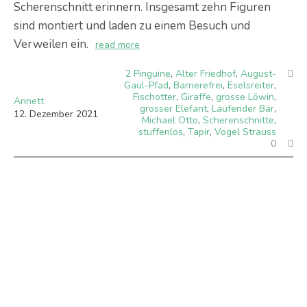
Scherenschnitt erinnern. Insgesamt zehn Figuren
sind montiert und laden zu einem Besuch und
Verweilen ein.
read more
2 Pinguine
,
Alter Friedhof
,
August-
Gaul-Pfad
,
Barrierefrei
,
Eselsreiter
,
Fischotter
,
Giraffe
,
grosse Löwin
,
Annett
grosser Elefant
,
Laufender Bär
,
12
.
Dezember
2021
Michael Otto
,
Scherenschnitte
,
stuffenlos
,
Tapir
,
Vogel Strauss
0