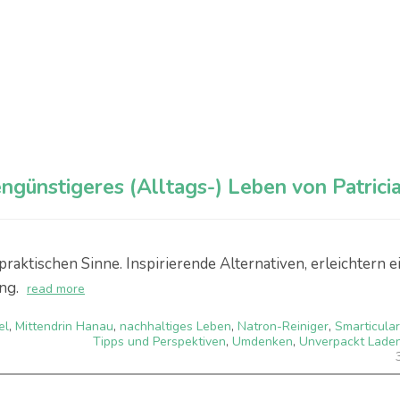
ngünstigeres (Alltags-) Leben von Patrici
raktischen Sinne. Inspirierende Alternativen, erleichtern e
ng.
read more
el
,
Mittendrin Hanau
,
nachhaltiges Leben
,
Natron-Reiniger
,
Smarticular
Tipps und Perspektiven
,
Umdenken
,
Unverpackt Lade