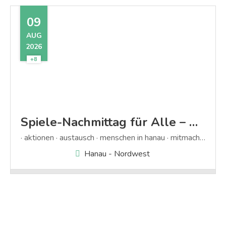
09
AUG
2026
+8
Spiele-Nachmittag für Alle – Macht mit!
aktionen
austausch
menschen in hanau
mitmachen
spi
Hanau - Nordwest