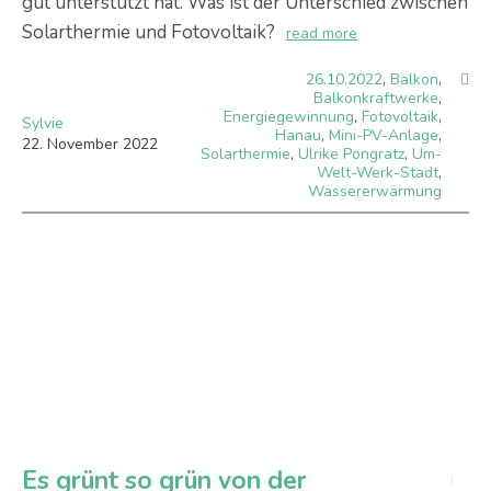
gut unterstützt hat. Was ist der Unterschied zwischen
Solarthermie und Fotovoltaik?
read more
26.10.2022
,
Balkon
,
Balkonkraftwerke
,
Energiegewinnung
,
Fotovoltaik
,
Sylvie
Hanau
,
Mini-PV-Anlage
,
22
.
November
2022
Solarthermie
,
Ulrike Pongratz
,
Um-
Welt-Werk-Stadt
,
Wassererwärmung
Es grünt so grün von der