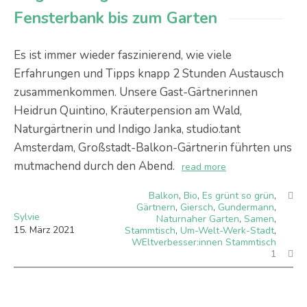
Fensterbank bis zum Garten
Es ist immer wieder faszinierend, wie viele
Erfahrungen und Tipps knapp 2 Stunden Austausch
zusammenkommen. Unsere Gast-Gärtnerinnen
Heidrun Quintino, Kräuterpension am Wald,
Naturgärtnerin und Indigo Janka, studio.tant
Amsterdam, Großstadt-Balkon-Gärtnerin führten uns
mutmachend durch den Abend.
read more
Balkon
,
Bio
,
Es grünt so grün
,
Gärtnern
,
Giersch
,
Gundermann
,
Sylvie
Naturnaher Garten
,
Samen
,
15
.
März
2021
Stammtisch
,
Um-Welt-Werk-Stadt
,
WEltverbesser:innen Stammtisch
1