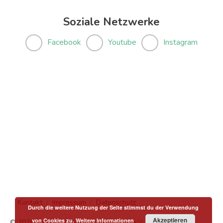
Soziale Netzwerke
Facebook
Youtube
Instagram
Kontakt
Impressum
Datenschutz
Durch die weitere Nutzung der Seite stimmst du der Verwendung
Akzeptieren
von Cookies zu.
Weitere Informationen
© 2025 Copyright
Menschen in Hanau e.V.