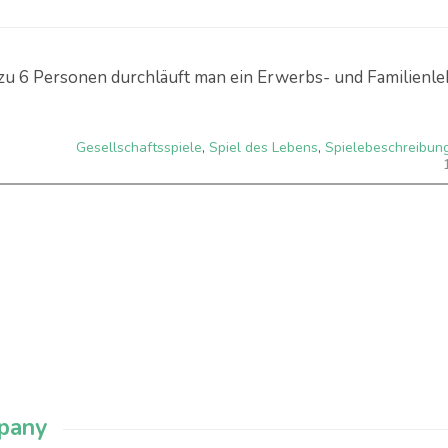
bis zu 6 Personen durchläuft man ein Erwerbs- und Familienl
Gesellschaftsspiele
,
Spiel des Lebens
,
Spielebeschreibun
mpany