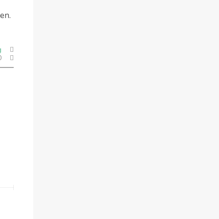
en.
g
0