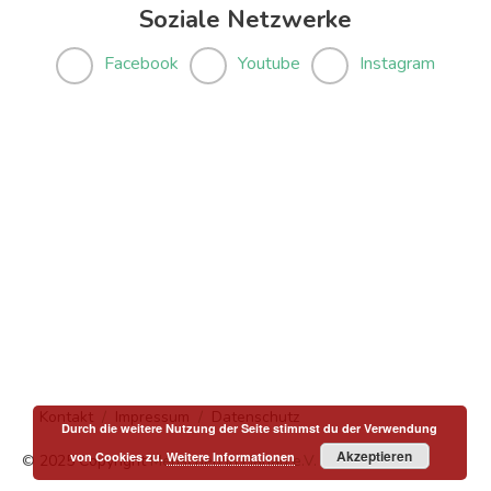
Soziale Netzwerke
Facebook
Youtube
Instagram
Kontakt
Impressum
Datenschutz
Durch die weitere Nutzung der Seite stimmst du der Verwendung
Akzeptieren
von Cookies zu.
Weitere Informationen
© 2025 Copyright
Menschen in Hanau e.V.