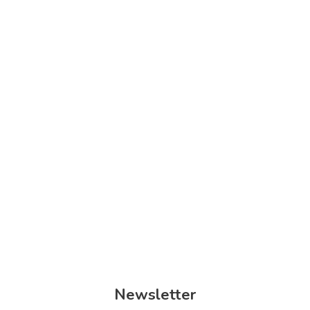
Barrierefreie Stadtkarte für Hanau – Teamsitzung
menschen in hanau
mitmachen
team-sitzung
Hanau
Hanau - Innenstadt
Newsletter