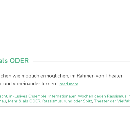
& als ODER
enschen wie möglich ermöglichen, im Rahmen von Theater
 und voneinander lernen.
read more
echt
,
inklusives Ensemble
,
Internationalen Wochen gegen Rassismus i
nau
,
Mehr & als ODER
,
Rassismus
,
rund oder Spitz
,
Theater der Vielfal