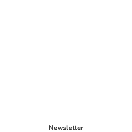
Barrierefreie Stadtkarte für Hanau – Teamsitzung
menschen in hanau
mitmachen
team-sitzung
Hanau
Hanau - Innenstadt
Newsletter