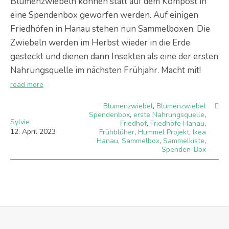
Blumenzwiebeln können statt auf dem Kompost in
eine Spendenbox geworfen werden. Auf einigen
Friedhöfen in Hanau stehen nun Sammelboxen. Die
Zwiebeln werden im Herbst wieder in die Erde
gesteckt und dienen dann Insekten als eine der ersten
Nahrungsquelle im nächsten Frühjahr. Macht mit!
read more
Blumenzwiebel
,
Blumenzwiebel
Spendenbox
,
erste Nahrungsquelle
,
Sylvie
Friedhof
,
Friedhöfe Hanau
,
12
.
April
2023
Frühblüher
,
Hummel Projekt
,
Ikea
Hanau
,
Sammelbox
,
Sammelkiste
,
Spenden-Box