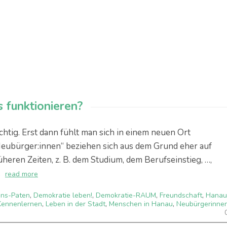
 funktionieren?
tig. Erst dann fühlt man sich in einem neuen Ort
„Neubürger:innen“ beziehen sich aus dem Grund eher auf
eren Zeiten, z. B. dem Studium, dem Berufseinstieg, …,
.
read more
ns-Paten
,
Demokratie leben!
,
Demokratie-RAUM
,
Freundschaft
,
Hanau
Kennenlernen
,
Leben in der Stadt
,
Menschen in Hanau
,
Neubürgerinne