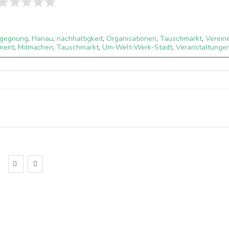
gegnung
,
Hanau
,
nachhaltigkeit
,
Organisationen
,
Tauschmarkt
,
Verein
ment
,
Mitmachen
,
Tauschmarkt
,
Um-Welt-Werk-Stadt
,
Veranstaltunge