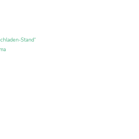
uchladen-Stand“
ima