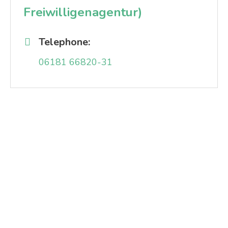
Freiwilligenagentur)
Telephone:
06181 66820-31
Use geolocation
Avoid Highways
Avoid Tolls
This is fix for colorbox for small devices, This is fix for
colorbox for small devices
Start address