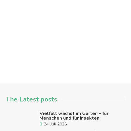
Spiele-Nachmittag für Alle – Macht mit!
aktionen
austausch
menschen in hanau
mitmachen
spi
Hanau - Nordwest
The Latest posts
Vielfalt wächst im Garten – für
Menschen und für Insekten
24. Juli 2026