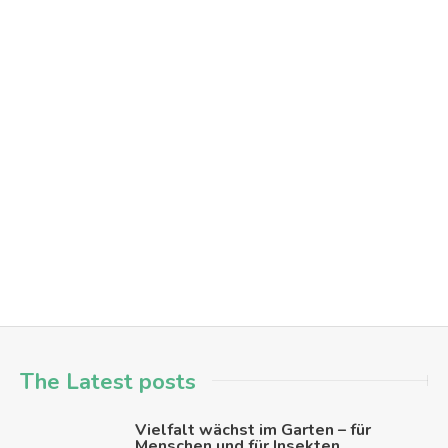
+4
Alltagsprofis für Barrierefreiheit: Treffen vom Checker-Team
engagement
menschen in hanau
mitmachen
team-sitzung
Hanau - Innenstadt
The Latest posts
Vielfalt wächst im Garten – für
Menschen und für Insekten