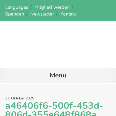
Languages
Mitglied werden
Spenden
Newsletter
Kontakt
Menu
27
.
Oktober
2025
a46406f6-500f-453d-
806d-355e648f868a