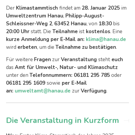
Der
Klimastammtisch
findet am
28. Januar 2025
im
Umweltzentrum Hanau
,
Philipp-August-
Schleissner-Weg 2
,
63452 Hanau
, von
18:30
bis
20:00 Uhr
statt. Die
T
eilnahme
ist
k
ostenlos
. Eine
kurze Anmeldung per E-Mail an
:
klima@hanau.de
wird
erbeten
, um die
Teilnahme
zu bestätigen
.
Für weitere
Fragen
zur
Veranstaltung
steht
euch
das
Amt für Umwelt-, Natur- und Klimaschutz
unter den
Telefonnummern: 06181 295 785
oder
06181 295 1609
sowie
per E-Mail
an:
umweltamt@hanau.de
zur
Verfügung
.
Die Veranstaltung in Kurzform