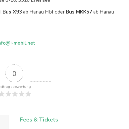
ße 8-10, 3526 Erlensee
d,
Bus X93
ab Hanau Hbf oder
Bus MKK57
ab Hanau
nfo@i-mobil.net
0
eitragsbewertung
Fees & Tickets