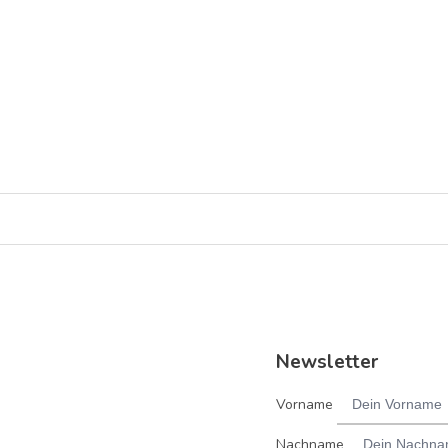
aktionen
austausch
menschen in hanau
mitmachen
engage
Hanau - Nordwest
Newsletter
Vorname
Nachname