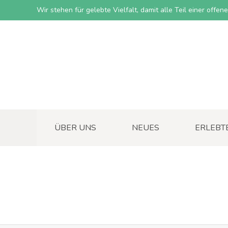
Wir stehen für gelebte Vielfalt, damit alle Teil einer offe
ÜBER UNS
NEUES
ERLEBT