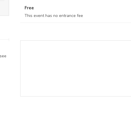
Free
This event has no entrance fee
nsee
Start address