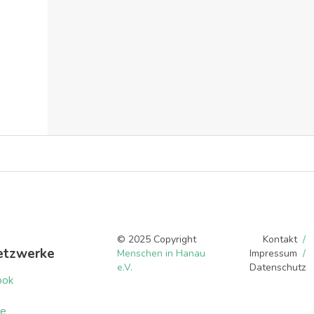
aktionen menschen-in-hanau
wissen und bildung
ehrenamt
wo
Hanau
Hanau - Innenstadt
Hanau
© 2025 Copyright
Kontakt
etzwerke
Menschen in Hanau
Impressum
e.V.
Datenschutz
ook
be