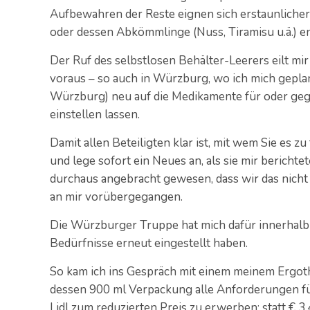
Aufbewahren der Reste eignen sich erstaunlicher
oder dessen Abkömmlinge (Nuss, Tiramisu u.ä.) en
Der Ruf des selbstlosen Behälter-Leerers eilt m
voraus – so auch in Würzburg, wo ich mich gepla
Würzburg) neu auf die Medikamente für oder ge
einstellen lassen.
Damit allen Beteiligten klar ist, mit wem Sie es 
und lege sofort ein Neues an, als sie mir berichte
durchaus angebracht gewesen, dass wir das nicht 
an mir vorübergegangen.
Die Würzburger Truppe hat mich dafür innerhalb 
Bedürfnisse erneut eingestellt haben.
So kam ich ins Gespräch mit einem meinem Ergoth
dessen 900 ml Verpackung alle Anforderungen für
Lidl zum reduzierten Preis zu erwerben; statt € 3,4