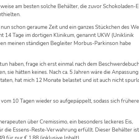
weise am besten solche Behälter, die zuvor Schokoladen-E
thielten.
ir nun schon geraume Zeit und ein ganzes Stückchen des W
nt 14 Tage im dortigen Klinikum, genannt UKW (Uniklinik
gen meinen ständigen Begleiter Morbus-Parkinson habe
zu tun haben, frage ich erst einmal nach dem Beschwerdebuc
ten, sie hätten keines. Nach ca. 5 Jahren wäre die Anpassung
taten, hat mich 12 Monate belastet und ist auch nicht spurl
vom 10 Tagen wieder so aufgepäppelt, sodass sich frühere
erapeuten über Cremissimo, ein besonders leckeres Eis,
 die Essens-Reste-Verwahrung erfüllt. Dieser Behälter ist
9 für nur € 1,88 (inklusive Inhalt).