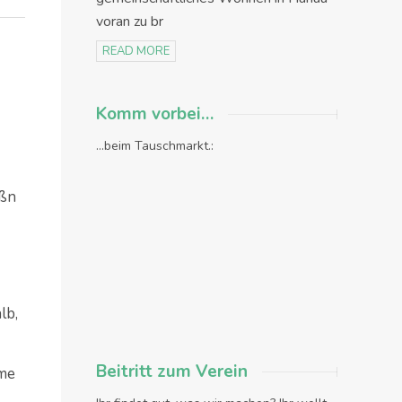
voran zu br
READ MORE
Komm vorbei…
...beim Tauschmarkt.:
oßn
lb,
Beitritt zum Verein
hme