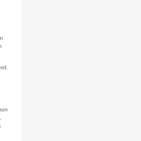
in
m
ist.
chon
,
t