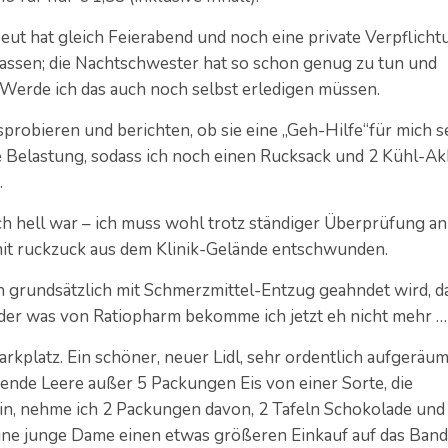
eut hat gleich Feierabend und noch eine private Verpflicht
rlassen; die Nachtschwester hat so schon genug zu tun und
? Werde ich das auch noch selbst erledigen müssen.
probieren und berichten, ob sie eine „Geh-Hilfe“für mich s
ne Belastung, sodass ich noch einen Rucksack und 2 Kühl-A
.
ch hell war – ich muss wohl trotz ständiger Überprüfung an
mit ruckzuck aus dem Klinik-Gelände entschwunden.
rundsätzlich mit Schmerzmittel-Entzug geahndet wird, d
 oder was von Ratiopharm bekomme ich jetzt eh nicht mehr …
Parkplatz. Ein schöner, neuer Lidl, sehr ordentlich aufgeräum
nende Leere außer 5 Packungen Eis von einer Sorte, die
n, nehme ich 2 Packungen davon, 2 Tafeln Schokolade und
eine junge Dame einen etwas größeren Einkauf auf das Band