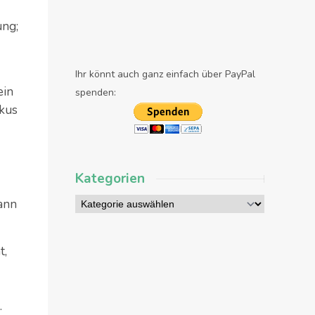
ung;
Ihr könnt auch ganz einfach über PayPal
ein
spenden:
kkus
Kategorien
ann
t,
.