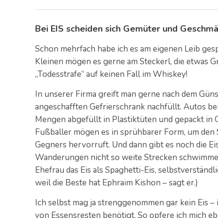
Bei EIS scheiden sich Gemüter und Geschm
Schon mehrfach habe ich es am eigenen Leib gesp
Kleinen mögen es gerne am Steckerl, die etwas G
„Todesstrafe“ auf keinen Fall im Whiskey!
In unserer Firma greift man gerne nach dem Günst
angeschafften Gefrierschrank nachfüllt. Autos ben
Mengen abgefüllt in Plastiktüten und gepackt in Ge
Fußballer mögen es in sprühbarer Form, um den S
Gegners hervorruft. Und dann gibt es noch die Eis
Wanderungen nicht so weite Strecken schwimmen 
Ehefrau das Eis als Spaghetti-Eis, selbstverständ
weil die Beste hat Ephraim Kishon – sagt er.)
Ich selbst mag ja strenggenommen gar kein Eis – 
von Essensresten benötigt. So opfere ich mich e