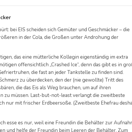
äcker
ürt: bei EIS scheiden sich Gemüter und Geschmäcker – die
rößeren in der Cola, die Großen unter Androhung der
igen, das eine mütterliche Kollegin eigenständig im extra
ötigen offensichtlich „Crashed Ice“, denn das gibt es in gr
friertruhen, die fast an jeder Tankstelle zu finden sind.
chmerz zu überdecken, den der (nie gewollte) Tritt des
bären, die das Eis als Weg brauchen, um auf ihren
zu müssen. Last-but-not-least verlangt die zweitbeste
lich nur mit frischer Erdbeersoße. (Zweitbeste Ehefrau desha
ich esse es nur, weil eine Freundin die Behälter zur Aufna
ben und helfe der Freundin beim Leeren der Behälter. Zum