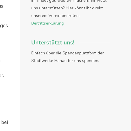
Ihr findet gut, was wir machen? Ihr wollt
is
uns unterstützen? Hier könnt ihr direkt
unserem Verein beitreten:
Beitrittserklärung
eges
Unterstützt uns!
Einfach über die Spendenplattform der
h
Stadtwerke Hanau für uns spenden.
os
 bei