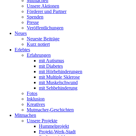
Mitmachen
Unsere Aktionen
Förderer und Partner
Spenden
Presse
Veröffentlichungen
Neues
Neueste Beiträge
Kurz notiert
Erlebtes
Erfahrungen
mit Autismus
mit Diabetes
mit Hörbehinderungen
mit Multiple Sklerose
mit Muskelschwund
mit Sehbehinderung
Fotos
Inklusion
Kreatives
Mutmacher-Geschichten
Mitmachen
Unsere Projekte
Hummelprojekt
Projekt-Werk-Stadt