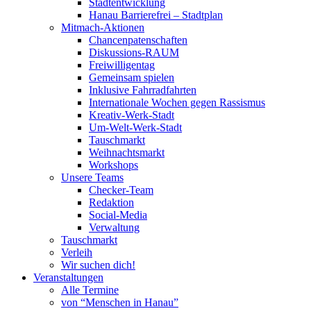
Stadtentwicklung
Hanau Barrierefrei – Stadtplan
Mitmach-Aktionen
Chancenpatenschaften
Diskussions-RAUM
Freiwilligentag
Gemeinsam spielen
Inklusive Fahrradfahrten
Internationale Wochen gegen Rassismus
Kreativ-Werk-Stadt
Um-Welt-Werk-Stadt
Tauschmarkt
Weihnachtsmarkt
Workshops
Unsere Teams
Checker-Team
Redaktion
Social-Media
Verwaltung
Tauschmarkt
Verleih
Wir suchen dich!
Veranstaltungen
Alle Termine
von “Menschen in Hanau”