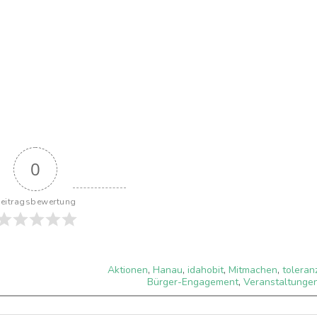
0
eitragsbewertung
Aktionen
,
Hanau
,
idahobit
,
Mitmachen
,
toleran
Bürger-Engagement
,
Veranstaltunge