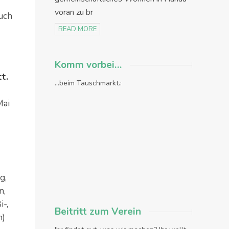
voran zu br
ruch
READ MORE
Komm vorbei…
t.
...beim Tauschmarkt.:
Mai
g,
n,
-,
Beitritt zum Verein
n)