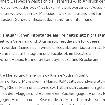
nheit. Deswegen wagt sich die Transfrau A. ab Anbruch der
ist du schwul oder was?“ ist bekannt als abwertender Aussp
chen weltweit am 17. Mai gegen Diskriminierung und für
Lesben, Schwule, Bisexuelle, Trans* und Inter* sind
e alljährlichen Infostände am Freiheitsplatz nicht stat
t von Vereinen und Organisationen, die sich für queere
ben werden. Gemeinsam wird die Regenbogenflagge am 15. 
 kann man auf Instagram und Facebook im Livestream
m Forum Hanau, Banner an Lamboybrücke und Brücke am
lfe Hanau und Main-Kinzig- Kreis e.V., das Projekt
zig-Kreis, Menschen in Hanau, IGMetall Jugendvertretun
IQ Rhein-Main und Lawine e.V. haben sich zusammen geta
it den Flaggen und Bannern ein Zeichen gegen Homo-, Bi
t gegen Homosexuelle, Bisexuelle, Inter- und TransPersone