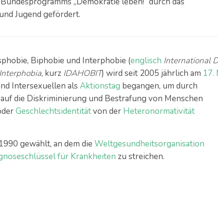
s Bundesprogramms „Demokratie leben!“ durch das
 und Jugend gefördert.
phobie, Biphobie und Interphobie (
englisch
International 
Interphobia
, kurz
IDAHOBIT
) wird seit 2005 jährlich am
17. 
nd Intersexuellen als
Aktionstag
begangen, um durch
auf die Diskriminierung und Bestrafung von Menschen
der
Geschlechtsidentität
von der
Heteronormativität
1990 gewählt, an dem die
Weltgesundheitsorganisation
gnoseschlüssel für Krankheiten
zu streichen.