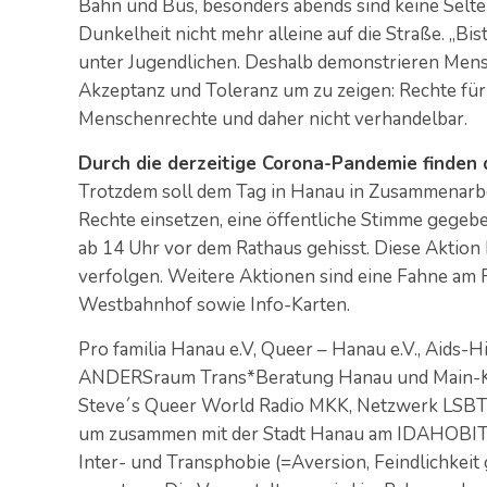
Bahn und Bus, besonders abends sind keine Selte
Dunkelheit nicht mehr alleine auf die Straße. „B
unter Jugendlichen. Deshalb demonstrieren Mens
Akzeptanz und Toleranz um zu zeigen: Rechte für 
Menschenrechte und daher nicht verhandelbar.
Durch die derzeitige Corona-Pandemie finden di
Trotzdem soll dem Tag in Hanau in Zusammenarbei
Rechte einsetzen, eine öffentliche Stimme gege
ab 14 Uhr vor dem Rathaus gehisst. Diese Aktion
verfolgen. Weitere Aktionen sind eine Fahne a
Westbahnhof sowie Info-Karten.
Pro familia Hanau e.V, Queer – Hanau e.V., Aids-Hi
ANDERSraum Trans*Beratung Hanau und Main-Kin
Steve´s Queer World Radio MKK, Netzwerk LSBT*
um zusammen mit der Stadt Hanau am IDAHOBIT m
Inter- und Transphobie (=Aversion, Feindlichkei