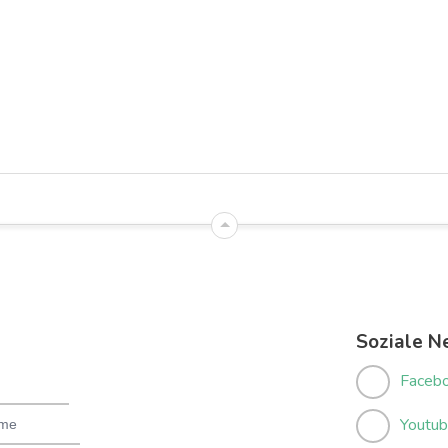
Hanau - Nordwest
Hanau - Innenstadt
Soziale N
Faceb
Youtu