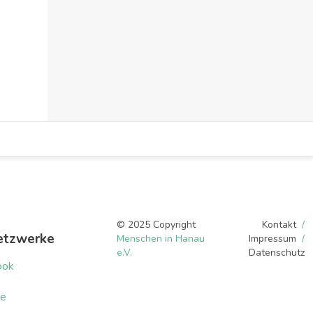
Dörnigheim
Maintal
Hanau
© 2025 Copyright
Kontakt
etzwerke
Menschen in Hanau
Impressum
e.V.
Datenschutz
ook
be