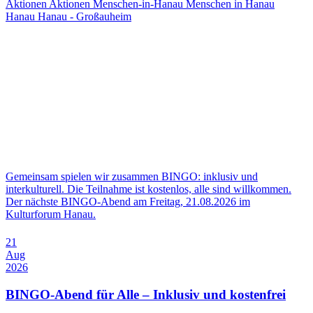
Aktionen
Aktionen Menschen-in-Hanau
Menschen in Hanau
Hanau
Hanau - Großauheim
Gemeinsam spielen wir zusammen BINGO: inklusiv und
interkulturell. Die Teilnahme ist kostenlos, alle sind willkommen.
Der nächste BINGO-Abend am Freitag, 21.08.2026 im
Kulturforum Hanau.
21
Aug
2026
BINGO-Abend für Alle – Inklusiv und kostenfrei