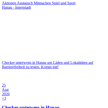
Aktionen
Austausch
Mitmachen
Spiel und Sport
Hanau - Innenstadt
Checker unterwegs in Hanau um Läden und Lokalitäten auf
Barrierefreiheit zu testen. Komm mit!
25
Aug
2026
+3
Checker unterwegs in Hanau