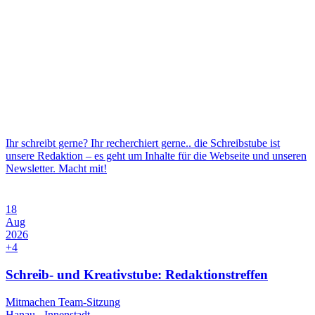
wir uns im Lindenaupark Großauheim für sie einsetzen. Außerdem
geben wir insektenfreundliche heimische Pflanzen ab – so kannst du
direkt bei dir zuhause etwas für Hummeln und Co. tun. Komm
einfach vorbei, wir freuen uns auf dich! Die Veranstaltung in
Kurzform Was: Tag der offenen VHS zum 80-jährigen Jubiläum –
wir sind mit unserem Hummelstand dabei und geben
insektenfreundliche Pflanzen ab Wann: Samstag, 15. August 2026,
[…]
Ihr schreibt gerne? Ihr recherchiert gerne.. die Schreibstube ist
unsere Redaktion – es geht um Inhalte für die Webseite und unseren
Newsletter. Macht mit!
18
Aug
2026
+4
Schreib- und Kreativstube: Redaktionstreffen
Mitmachen
Team-Sitzung
Hanau - Innenstadt