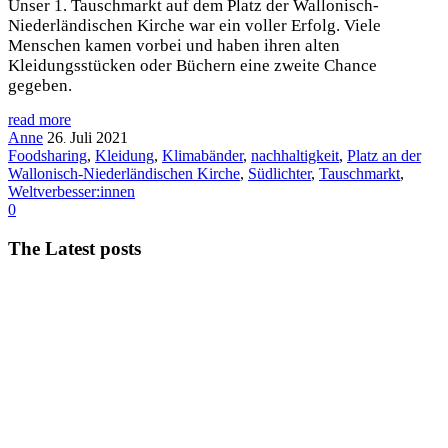
Unser 1. Tauschmarkt auf dem Platz der Wallonisch-
Niederländischen Kirche war ein voller Erfolg. Viele
Menschen kamen vorbei und haben ihren alten
Kleidungsstücken oder Büchern eine zweite Chance
gegeben.
read more
Anne
26
Juli
2021
.
Foodsharing
,
Kleidung
,
Klimabänder
,
nachhaltigkeit
,
Platz an der
Wallonisch-Niederländischen Kirche
,
Südlichter
,
Tauschmarkt
,
Weltverbesser:innen
0
The Latest posts