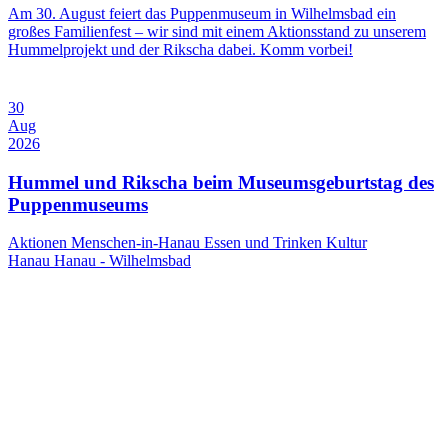
Am 30. August feiert das Puppenmuseum in Wilhelmsbad ein
großes Familienfest – wir sind mit einem Aktionsstand zu unserem
Hummelprojekt und der Rikscha dabei. Komm vorbei!
30
Aug
2026
Hummel und Rikscha beim Museumsgeburtstag des
Puppenmuseums
Aktionen Menschen-in-Hanau
Essen und Trinken
Kultur
Hanau
Hanau - Wilhelmsbad