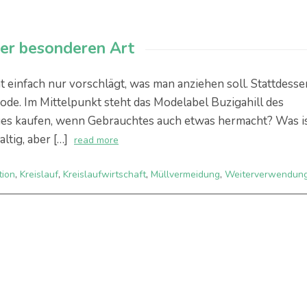
der besonderen Art
t einfach nur vorschlägt, was man anziehen soll. Stattdesse
ode. Im Mittelpunkt steht das Modelabel Buzigahill des
s kaufen, wenn Gebrauchtes auch etwas hermacht? Was i
ltig, aber […]
read more
tion
,
Kreislauf
,
Kreislaufwirtschaft
,
Müllvermeidung
,
Weiterverwendun