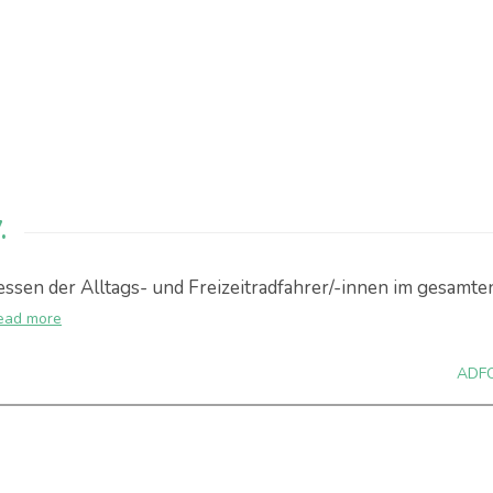
.
ressen der Alltags- und Freizeitradfahrer/-innen im gesamte
ead more
ADF