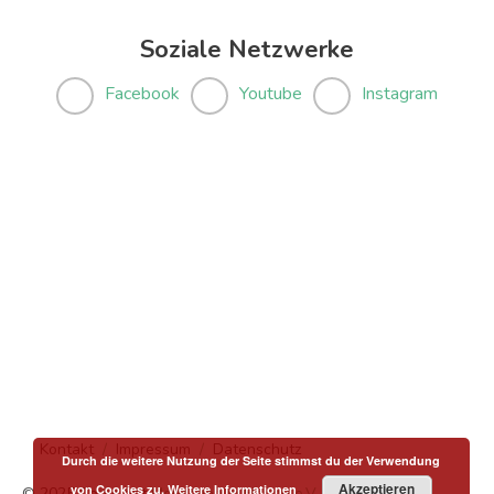
Soziale Netzwerke
Facebook
Youtube
Instagram
Kontakt
Impressum
Datenschutz
Durch die weitere Nutzung der Seite stimmst du der Verwendung
Akzeptieren
von Cookies zu.
Weitere Informationen
© 2025 Copyright
Menschen in Hanau e.V.